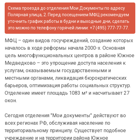
Схема проезда до отделения Мои Документы по адресу
Полярная улица, 2. Перед посещением МФЦ рекомендуем
уточнить график работы в будни и выходные дни, сделать
это можно по телефону горячей линии: +7 (495) 777-77-77.
МФЦ – один видов госучреждений, создание которых
началось в ходе реформы начала 2000-х. Основная
цель многофункциональных центров в районе Южное
Медведково – это упрощение доступа населения к
услугам, оказываемым государственными и
местными органами, ликвидация бюрократических
барьеров, оптимизация работы социальных структур.
Отделение имеет площадь 1083 м² и насчитывает 27
окон.
Сегодня отделения "Мои документы" действуют во
всех регионах РФ, обслуживая население по
территориальному принципу. Существует подобное
учреждение и на территории района Южное